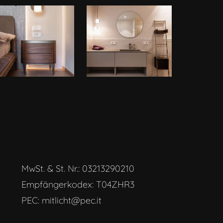
MwSt. & St. Nr.: 03213290210
Empfängerkodex: T04ZHR3
PEC: mitlicht@pec.it