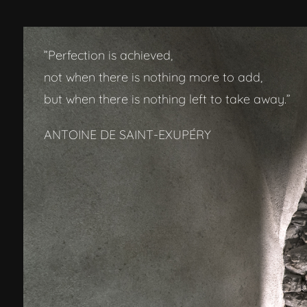
”Perfection is achieved,
not when there is nothing more to add,
but when there is nothing left to take away.”
ANTOINE DE SAINT-EXUPÉRY