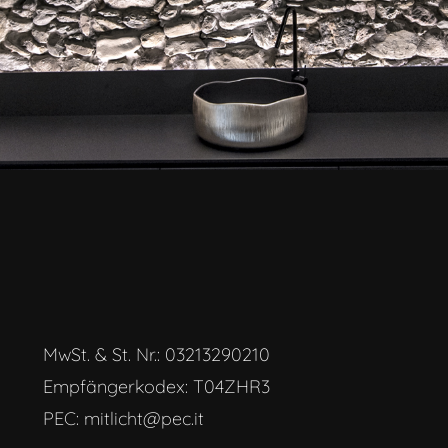
MwSt. & St. Nr.: 03213290210
Empfängerkodex: T04ZHR3
PEC: mitlicht@pec.it